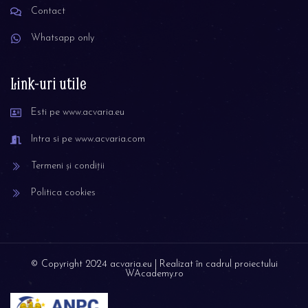
Contact
Whatsapp only
Link-uri utile
NEWSLETTER
ACVARIA
Esti pe www.acvaria.eu
ÎNREGISTREAZĂ-TE
Intra si pe www.acvaria.com
AICI
CA
SĂ FII LA
Termeni și condiții
CURENT
CU CE APARE NOU.
Politica cookies
Și da, in Universul
meu, apare mereu
ceva nou!
© Copyright 2024 acvaria.eu | Realizat în cadrul proiectului
WAcademy.ro