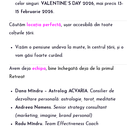
celor singuri:
VALENTINE`S DAY 2026
, mai precis
13-
15 februarie 2026.
Căutăm
locația perfectă
,
ușor accesibilă din toate
colțurile țării.
Vizăm o pensiune undeva la munte, în centrul țării, și o
vom găsi foarte curând.
Avem deja
echipa
, bine închegată deja de la primul
Retreat
Dana Mîndru – Astrolog ACVARIA.
Consilier de
dezvoltare personală: astrologie, tarot, meditatie
Andreea Nemens.
Senior strategy consultant
(marketing, imagine, brand personal)
Radu Mîndru.
Team Effectiveness Coach