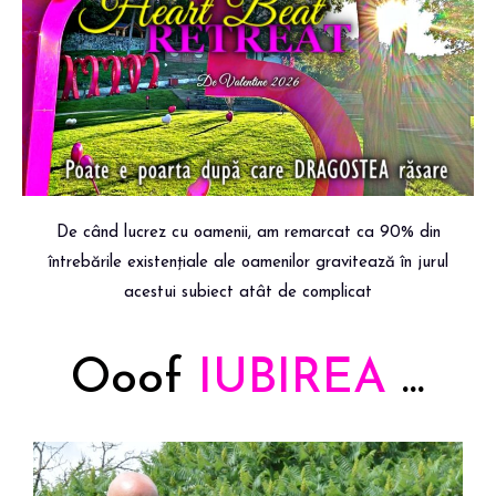
De când lucrez cu oamenii, am remarcat ca 90% din
întrebările existențiale ale oamenilor gravitează în jurul
acestui subiect atât de complicat
Ooof
I
U
B
I
R
E
A
...